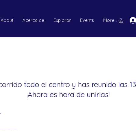
About
Acerca de
Explorar
Events
More...
orrido todo el centro y has reunido las 13
¡Ahora es hora de unirlas!
_
-_____
_