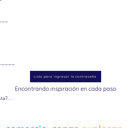
___
_____
Listo para ingresar la contraseña
Encontrando inspiración en cada paso
ta?

 de haber respondido las 13 preguntas. Son dos palabras