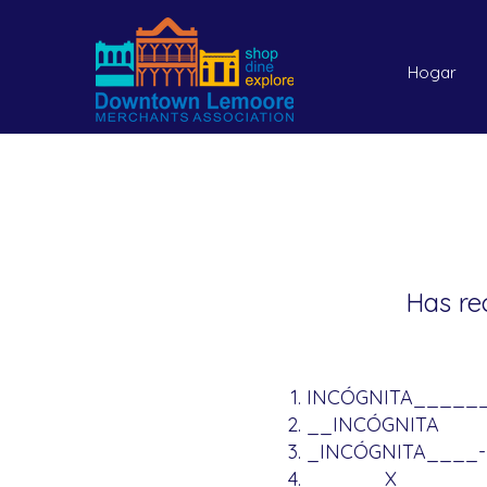
Hogar
Has rec
INCÓGNITA_____
__INCÓGNITA
_INCÓGNITA____
______X_ _____