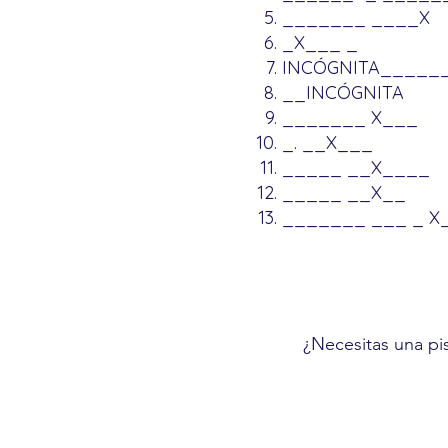
_______ ____X
_X___ _
INCÓGNITA_____
__INCÓGNITA
_______ X___
_. __X___
_____ __X____
_____ __X__
_______ ___ _ X
¿Necesitas una pis
¡Vamos! Asegúrate
mayúsculas.