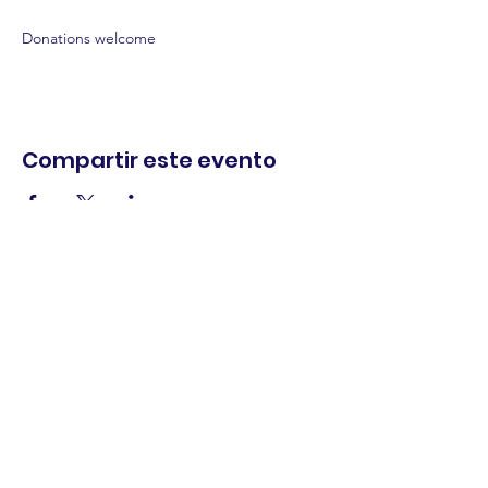
Donations welcome
Compartir este evento
comercio.
cenar.
explorar.
Términos y
condiciones
política de
privacidad
Declaración de
accesibilidad