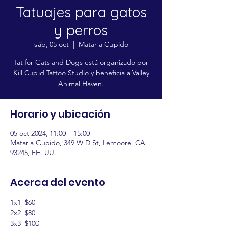
Tatuajes para gatos
y perros
sáb, 05 oct
  |  
Matar a Cupido
Tat for Cats and Dogs está organizado por
Kill Cupid Tattoo Studio y beneficia a Valley
Animal Haven.
Horario y ubicación
05 oct 2024, 11:00 – 15:00
Matar a Cupido, 349 W D St, Lemoore, CA
93245, EE. UU.
Acerca del evento
1x1  $60
2x2  $80
3x3  $100