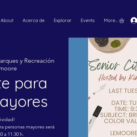
About
Acerca de
Explorar
Events
More...
arques y Recreación
emoore
te para
ayores
tividad!
ara personas mayores será
0 a 11:30 h.