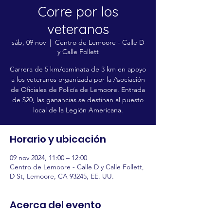
Corre por los
veteranos
sáb, 09 nov
  |  
Centro de Lemoore - Calle D
y Calle Follett
Carrera de 5 km/caminata de 3 km en apoyo
a los veteranos organizada por la Asociación
de Oficiales de Policía de Lemoore. Entrada
de $20, las ganancias se destinan al puesto
local de la Legión Americana.
Horario y ubicación
09 nov 2024, 11:00 – 12:00
Centro de Lemoore - Calle D y Calle Follett,
D St, Lemoore, CA 93245, EE. UU.
Acerca del evento