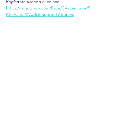
Regístrate usando el enlace 
https://runsignup.com/Race/CA/Lemoore/5
KRunand2KWalkToSupportVeterans
Compartir este evento
comercio.
cenar.
explorar.
Términos y
condiciones
política de
privacidad
Declaración de
accesibilidad