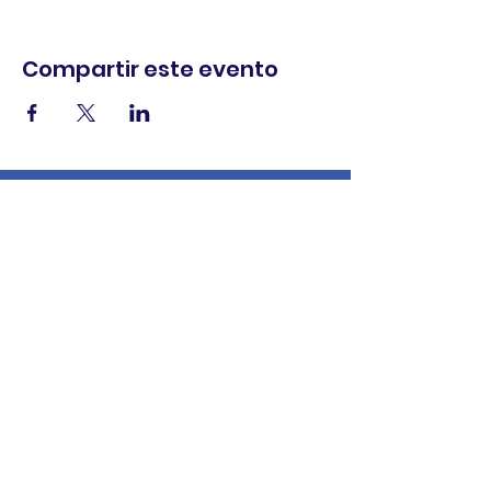
Compartir este evento
comercio.
cenar.
explorar.
Términos y
condiciones
política de
privacidad
Declaración de
accesibilidad
© 2025 Asociación de comerciantes del