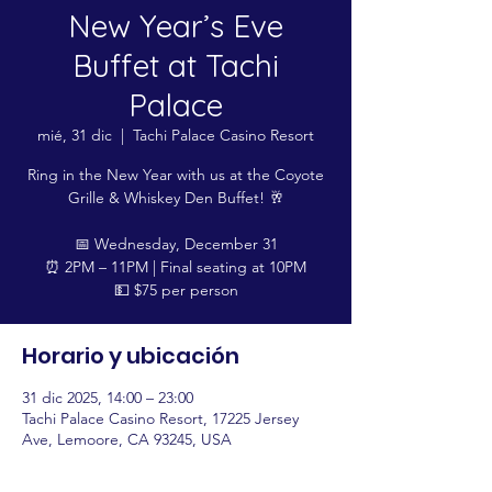
New Year’s Eve
Buffet at Tachi
Palace
mié, 31 dic
  |  
Tachi Palace Casino Resort
Ring in the New Year with us at the Coyote
Grille & Whiskey Den Buffet! 🥂
📅 Wednesday, December 31
⏰ 2PM – 11PM | Final seating at 10PM
💵 $75 per person
Horario y ubicación
31 dic 2025, 14:00 – 23:00
Tachi Palace Casino Resort, 17225 Jersey
Ave, Lemoore, CA 93245, USA