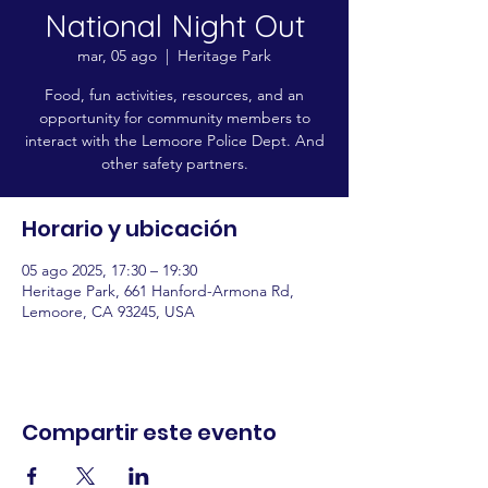
National Night Out
mar, 05 ago
  |  
Heritage Park
Food, fun activities, resources, and an
opportunity for community members to
interact with the Lemoore Police Dept. And
other safety partners.
Horario y ubicación
05 ago 2025, 17:30 – 19:30
Heritage Park, 661 Hanford-Armona Rd,
Lemoore, CA 93245, USA
Compartir este evento