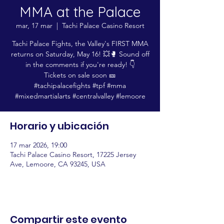
MMA at the Palace
mar, 17 mar
  |  
Tachi Palace Casino Resort
Tachi Palace Fights, the Valley's FIRST MMA
returns on Saturday, May 16! 💥🥊 Sound off
in the comments if you're ready! 👇
Tickets on sale soon 🎫
#tachipalacefights #tpf #mma
#mixedmartialarts #centralvalley #lemoore
Horario y ubicación
17 mar 2026, 19:00
Tachi Palace Casino Resort, 17225 Jersey
Ave, Lemoore, CA 93245, USA
Compartir este evento