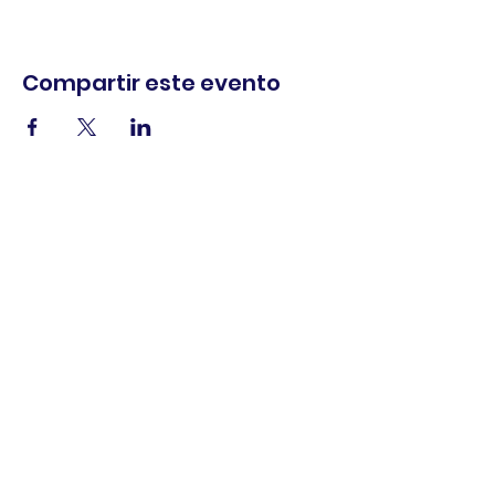
Compartir este evento
comercio.
cenar.
explorar.
Términos y
condiciones
política de
privacidad
Declaración de
accesibilidad
© 2025 Asociación de comerciantes del