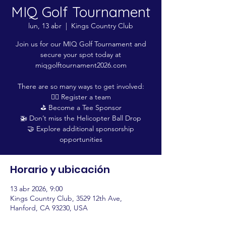
MIQ Golf Tournament
lun, 13 abr
  |  
Kings Country Club
Join us for our MIQ Golf Tournament and
secure your spot today at
miqgolftournament2026.com
There are so many ways to get involved:
🏌️‍♂️ Register a team
⛳️ Become a Tee Sponsor
🚁 Don’t miss the Helicopter Ball Drop
🤝 Explore additional sponsorship
opportunities
Horario y ubicación
13 abr 2026, 9:00
Kings Country Club, 3529 12th Ave,
Hanford, CA 93230, USA