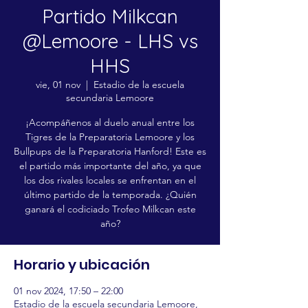
Partido Milkcan
@Lemoore - LHS vs
HHS
vie, 01 nov
  |  
Estadio de la escuela
secundaria Lemoore
¡Acompáñenos al duelo anual entre los
Tigres de la Preparatoria Lemoore y los
Bullpups de la Preparatoria Hanford! Este es
el partido más importante del año, ya que
los dos rivales locales se enfrentan en el
último partido de la temporada. ¿Quién
ganará el codiciado Trofeo Milkcan este
año?
Horario y ubicación
01 nov 2024, 17:50 – 22:00
Estadio de la escuela secundaria Lemoore,