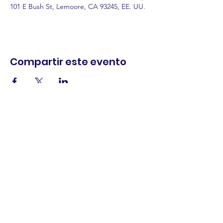
101 E Bush St, Lemoore, CA 93245, EE. UU.
Compartir este evento
comercio.
cenar.
explorar.
Términos y
condiciones
política de
privacidad
Declaración de
accesibilidad
© 2025 Asociación de comerciantes del