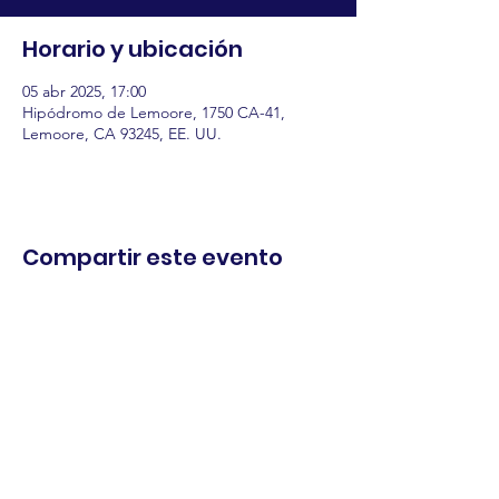
Horario y ubicación
05 abr 2025, 17:00
Hipódromo de Lemoore, 1750 CA-41,
Lemoore, CA 93245, EE. UU.
Compartir este evento
comercio.
cenar.
explorar.
Términos y
condiciones
política de