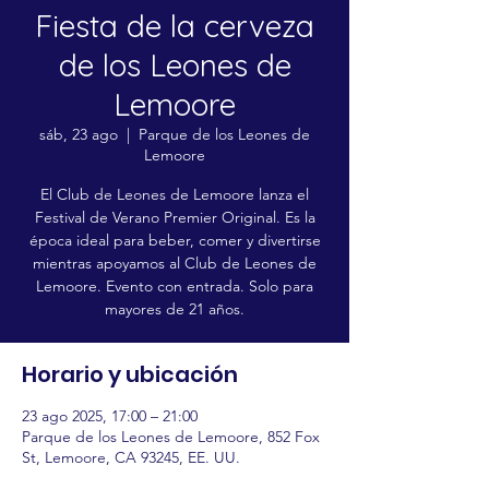
Fiesta de la cerveza
de los Leones de
Lemoore
sáb, 23 ago
  |  
Parque de los Leones de
Lemoore
El Club de Leones de Lemoore lanza el
Festival de Verano Premier Original. Es la
época ideal para beber, comer y divertirse
mientras apoyamos al Club de Leones de
Lemoore. Evento con entrada. Solo para
mayores de 21 años.
Horario y ubicación
23 ago 2025, 17:00 – 21:00
Parque de los Leones de Lemoore, 852 Fox
St, Lemoore, CA 93245, EE. UU.