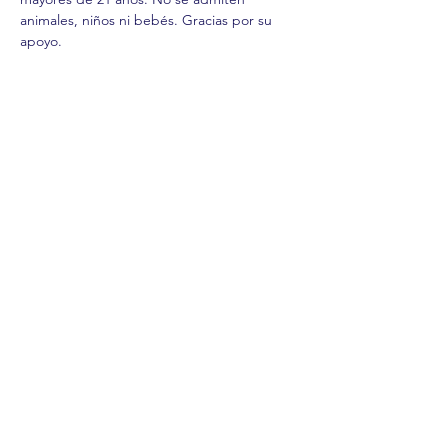
animales, niños ni bebés. Gracias por su 
apoyo.
Compartir este evento
comercio.
cenar.
explorar.
Términos y
condiciones
política de
privacidad
Declaración de
accesibilidad