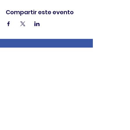
Compartir este evento
comercio.
cenar.
explorar.
Términos y
condiciones
política de
privacidad
Declaración de
accesibilidad
© 2025 Asociación de comerciantes del