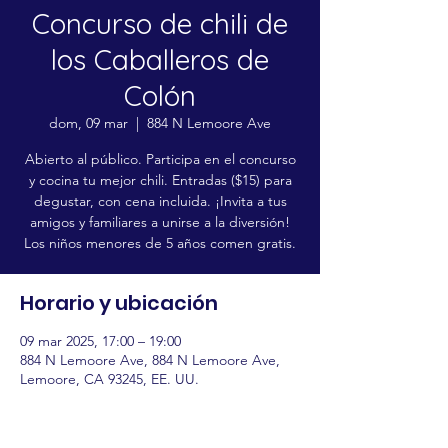
Concurso de chili de
los Caballeros de
Colón
dom, 09 mar
  |  
884 N Lemoore Ave
Abierto al público. Participa en el concurso
y cocina tu mejor chili. Entradas ($15) para
degustar, con cena incluida. ¡Invita a tus
amigos y familiares a unirse a la diversión!
Los niños menores de 5 años comen gratis.
Horario y ubicación
09 mar 2025, 17:00 – 19:00
884 N Lemoore Ave, 884 N Lemoore Ave,
Lemoore, CA 93245, EE. UU.