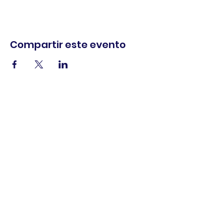
Compartir este evento
comercio.
cenar.
explorar.
Términos y
condiciones
política de
privacidad
Declaración de
accesibilidad
© 2025 Asociación de comerciantes del