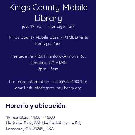
Kings County Mobile
Library
jue, 19 mar
  |  
Heritage Park
Kings County Mobile Library (KIMBL) visits
Heritage Park.
Heritage Park (661 Hanford-Armona Rd.
Lemoore, CA 93245)
2pm - 3pm
For more information, call 559.852.4001 or
email askus@kingscountylibrary.org
Horario y ubicación
19 mar 2026, 14:00 – 15:00
Heritage Park, 661 Hanford-Armona Rd,
Lemoore, CA 93245, USA