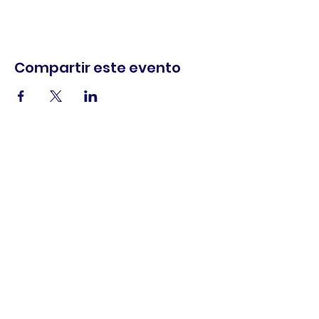
Compartir este evento
comercio.
cenar.
explorar.
Términos y
condiciones
política de
privacidad
Declaración de
accesibilidad
© 2025 Asociación de comerciantes del