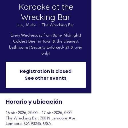
Karaoke at the
Wrecking Bar
jue, 16 abr
  |  
The Wrecking Bar
Every Wednesday from 8pm- Midnight!
Coldest Beer in Town & the cleanest
bathrooms! Security Enforced- 21 & over
only!
Registration is closed
See other events
Horario y ubicación
16 abr 2026, 20:00 – 17 abr 2026, 0:00
The Wrecking Bar, 700 N Lemoore Ave,
Lemoore, CA 93245, USA