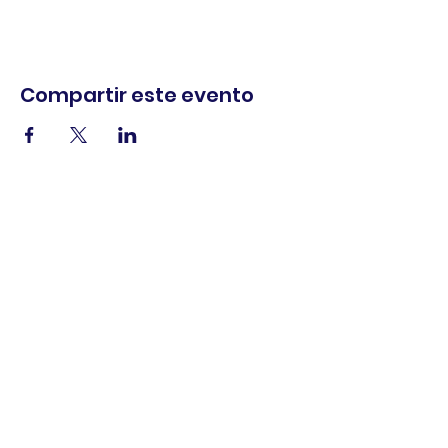
Compartir este evento
comercio.
cenar.
explorar.
Términos y
condiciones
política de
privacidad
Declaración de
accesibilidad
© 2025 Asociación de comerciantes del