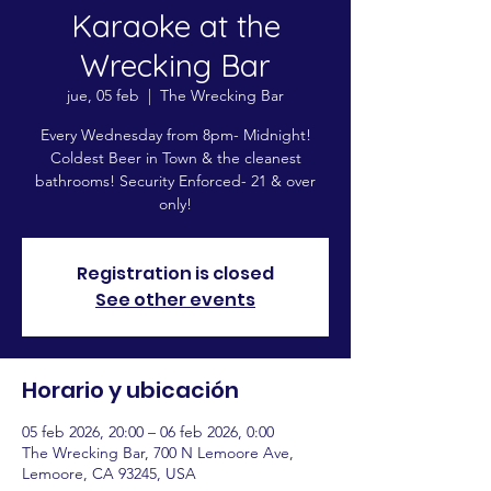
Karaoke at the
Wrecking Bar
jue, 05 feb
  |  
The Wrecking Bar
Every Wednesday from 8pm- Midnight!
Coldest Beer in Town & the cleanest
bathrooms! Security Enforced- 21 & over
only!
Registration is closed
See other events
Horario y ubicación
05 feb 2026, 20:00 – 06 feb 2026, 0:00
The Wrecking Bar, 700 N Lemoore Ave,
Lemoore, CA 93245, USA