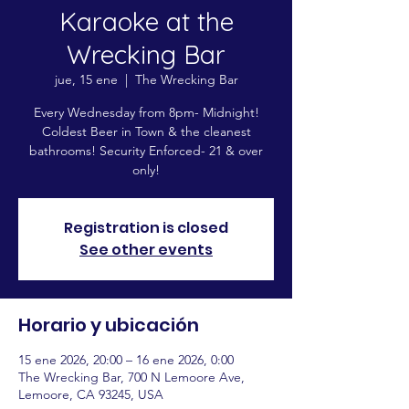
Karaoke at the
Wrecking Bar
jue, 15 ene
  |  
The Wrecking Bar
Every Wednesday from 8pm- Midnight!
Coldest Beer in Town & the cleanest
bathrooms! Security Enforced- 21 & over
only!
Registration is closed
See other events
Horario y ubicación
15 ene 2026, 20:00 – 16 ene 2026, 0:00
The Wrecking Bar, 700 N Lemoore Ave,
Lemoore, CA 93245, USA