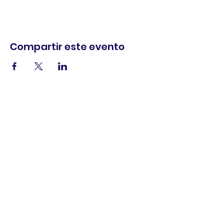
Compartir este evento
comercio.
cenar.
explorar.
Términos y
condiciones
política de
privacidad
Declaración de
accesibilidad
© 2025 Asociación de comerciantes del