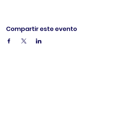
Compartir este evento
comercio.
cenar.
explorar.
Términos y
condiciones
política de
privacidad
Declaración de
accesibilidad
© 2025 Asociación de comerciantes del