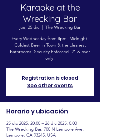
Karaoke at the
Wrecking Bar
jue, 25 dic
  |  
The Wrecking Bar
Every Wednesday from 8pm- Midnight!
Coldest Beer in Town & the cleanest
bathrooms! Security Enforced- 21 & over
only!
Registration is closed
See other events
Horario y ubicación
25 dic 2025, 20:00 – 26 dic 2025, 0:00
The Wrecking Bar, 700 N Lemoore Ave,
Lemoore, CA 93245, USA