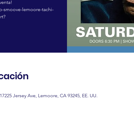
 venta!
jb-smoove-lemoore-tachi-
rt?
icación
 17225 Jersey Ave, Lemoore, CA 93245, EE. UU.