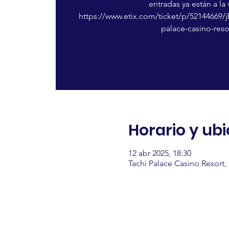
entradas ya están a la
https://www.etix.com/ticket/p/52144669/
palace-casino-reso
Horario y ub
12 abr 2025, 18:30
Tachi Palace Casino Resort,