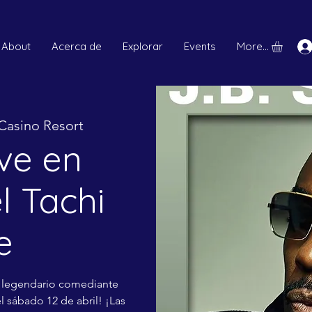
About
Acerca de
Explorar
Events
More...
 Casino Resort
ve en
l Tachi
e
El legendario comediante
el sábado 12 de abril! ¡Las