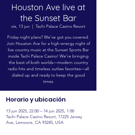
Houston Ave live at
the Sunset Bar
vie, 13 jun
  |  
Tachi Palace Casino Resort
Friday night plans? We’ve got you covered.
Join Houston Ave for a high-energy night of
live country music at the Sunset Sports Bar
inside Tachi Palace Casino! We’re bringing
the best of both worlds—modern country
radio hits and timeless outlaw favorites—all
dialed up and ready to keep the good
times
Horario y ubicación
13 jun 2025, 22:00 – 14 jun 2025, 1:00
Tachi Palace Casino Resort, 17225 Jersey
Ave, Lemoore, CA 93245, USA