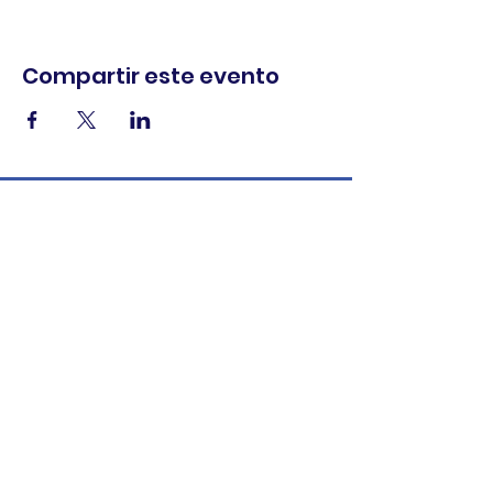
Compartir este evento
comercio.
cenar.
explorar.
Términos y
condiciones
política de
privacidad
Declaración de
accesibilidad
© 2025 Asociación de comerciantes del