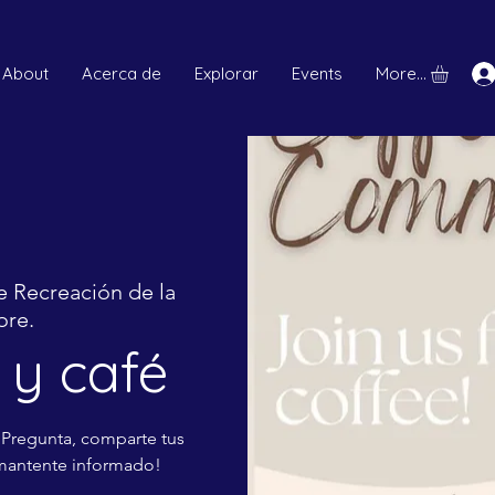
About
Acerca de
Explorar
Events
More...
 Recreación de la
ore.
y café
 ¡Pregunta, comparte tus
 mantente informado!