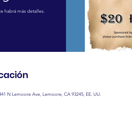
e habrá más detalles.
icación
41 N Lemoore Ave, Lemoore, CA 93245, EE. UU.