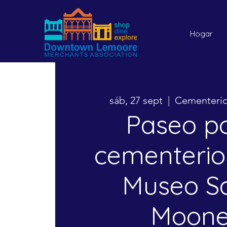
Hogar
sáb, 27 sept
  |  
Cementeri
Paseo po
cementerio
Museo S
Moon