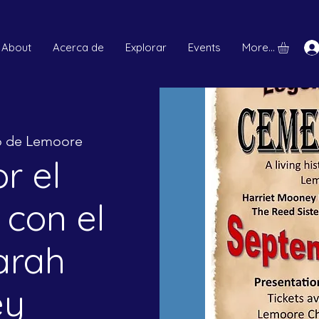
About
Acerca de
Explorar
Events
More...
o de Lemoore
r el
 con el
arah
ey