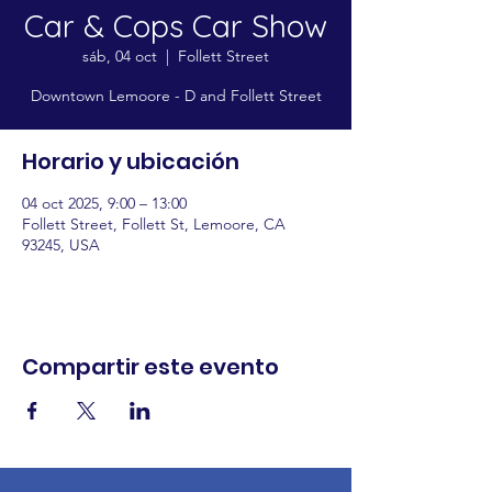
Car & Cops Car Show
sáb, 04 oct
  |  
Follett Street
Downtown Lemoore - D and Follett Street
Horario y ubicación
04 oct 2025, 9:00 – 13:00
Follett Street, Follett St, Lemoore, CA
93245, USA
Compartir este evento