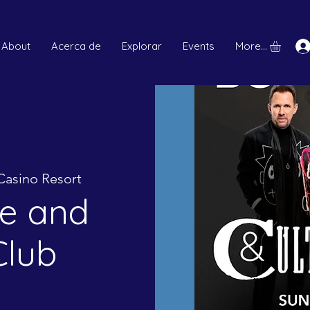
About
Acerca de
Explorar
Events
More...
Casino Resort
e and
Club