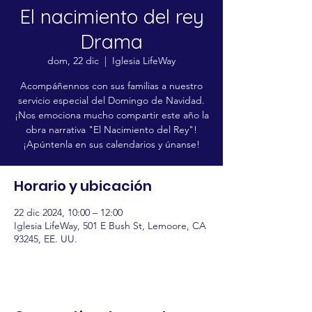
El nacimiento del rey
Drama
dom, 22 dic
  |  
Iglesia LifeWay
Acompáñennos con sus familias a nuestro
servicio especial del Domingo de Navidad.
¡Nos emociona mucho compartir este año la
obra narrativa "El Nacimiento del Rey"!
¡Apúntenla en sus calendarios y únanse!
Horario y ubicación
22 dic 2024, 10:00 – 12:00
Iglesia LifeWay, 501 E Bush St, Lemoore, CA
93245, EE. UU.