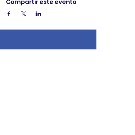
Compartir este evento
comercio.
cenar.
explorar.
Términos y
condiciones
política de
privacidad
Declaración de
accesibilidad
© 2025 Asociación de comerciantes del