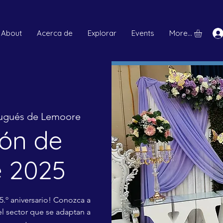
About
Acerca de
Explorar
Events
More...
rtugués de Lemoore
ión de
e 2025
5.º aniversario! Conozca a
el sector que se adaptan a