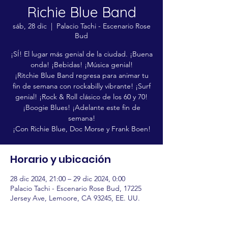
Richie Blue Band
sáb, 28 dic
  |  
Palacio Tachi - Escenario Rose
Bud
¡SÍ! El lugar más genial de la ciudad. ¡Buena
onda! ¡Bebidas! ¡Música genial!
¡Ritchie Blue Band regresa para animar tu
fin de semana con rockabilly vibrante! ¡Surf
genial! ¡Rock & Roll clásico de los 60 y 70!
¡Boogie Blues! ¡Adelante este fin de
semana!
¡Con Richie Blue, Doc Morse y Frank Boen!
Horario y ubicación
28 dic 2024, 21:00 – 29 dic 2024, 0:00
Palacio Tachi - Escenario Rose Bud, 17225
Jersey Ave, Lemoore, CA 93245, EE. UU.