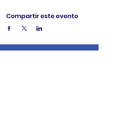
Compartir este evento
comercio.
cenar.
explorar.
Términos y
condiciones
política de
privacidad
Declaración de
accesibilidad
© 2025 Asociación de comerciantes del