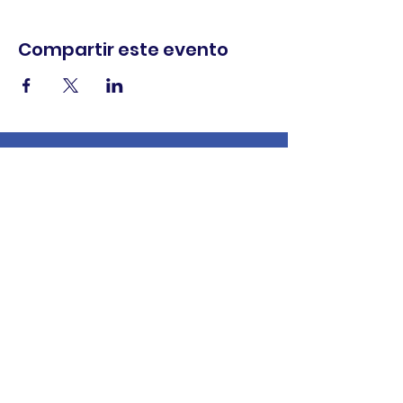
Compartir este evento
comercio.
cenar.
explorar.
Términos y
condiciones
política de
privacidad
Declaración de
accesibilidad
© 2025 Asociación de comerciantes del