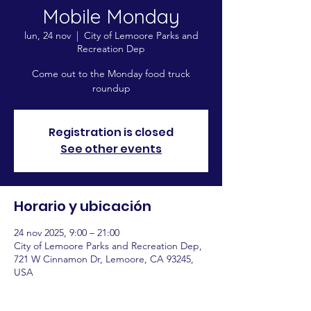
Mobile Monday
lun, 24 nov
  |  
City of Lemoore Parks and
Recreation Dep
Come out to the Monday food truck
roundup
Registration is closed
See other events
Horario y ubicación
24 nov 2025, 9:00 – 21:00
City of Lemoore Parks and Recreation Dep,
721 W Cinnamon Dr, Lemoore, CA 93245,
USA