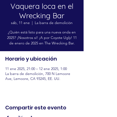
Vaquera loca en el
Wrecking Bar
sáb, 11 ene
  |  
La barra de demolición
¿Quién está listo para una nueva onda en
2025? ¡Nosotros sí! ¡A por Coyote Ugly! 11
de enero de 2025 en The Wrecking Bar.
Horario y ubicación
11 ene 2025, 21:00 – 12 ene 2025, 1:00
La barra de demolición, 700 N Lemoore
Ave, Lemoore, CA 93245, EE. UU.
Compartir este evento