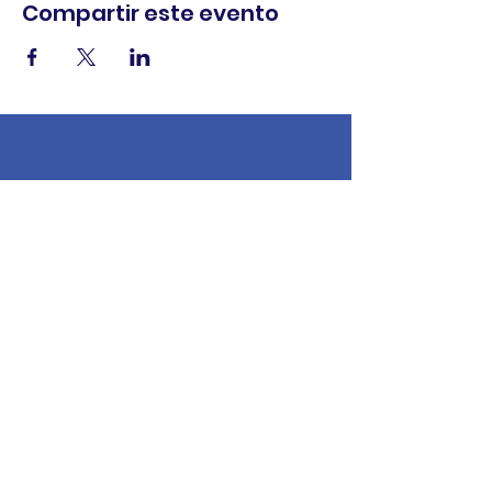
Compartir este evento
comercio.
cenar.
explorar.
Términos y
condiciones
política de
privacidad
Declaración de
accesibilidad
© 2025 Asociación de comerciantes del