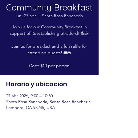
Community Breakfast
lun, 27 abr
  |  
Santa Rosa Rancheria
Join us for our Community Breakfast in
support of Reestablishing Stratford! 🥞☕
Join us for breakfast and a fun raffle for
attending guests! 🎟️☕
Cost: $10 per person
Horario y ubicación
27 abr 2026, 9:00 – 10:30
Santa Rosa Rancheria, Santa Rosa Rancheria,
Lemoore, CA 93245, USA